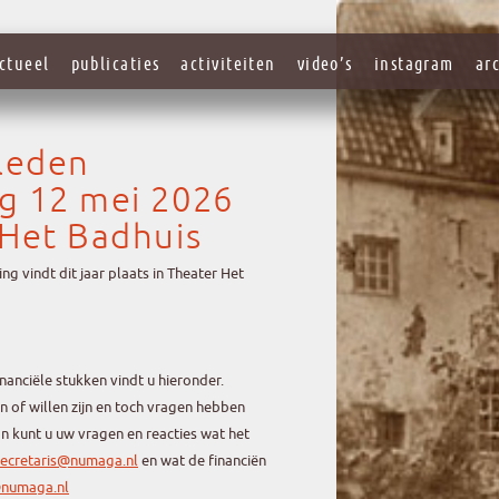
ctueel
publicaties
activiteiten
video’s
instagram
ar
leden
g 12 mei 2026
 Het Badhuis
 vindt dit jaar plaats in Theater Het
nanciële stukken vindt u hieronder.
 of willen zijn en toch vragen hebben
n kunt u uw vragen en reacties wat het
secretaris@numaga.nl
en wat de financiën
numaga.nl