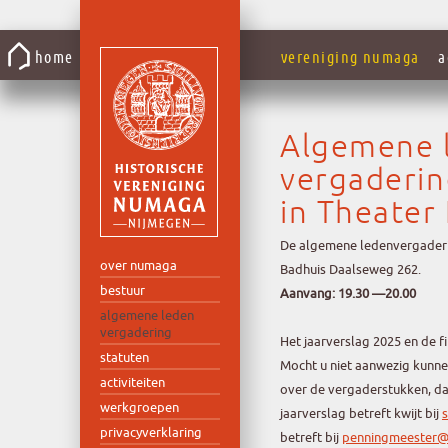
Gaar
naar
home
vereniging numaga
a
de
inhoud
Algemene 
vergaderin
in Theater
De algemene ledenvergadering
over numaga
Badhuis Daalseweg 262.
bestuur
Aanvang: 19.30 —20.00
algemene leden
vergadering
Het jaarverslag 2025 en de fi
statuten
Mocht u niet aanwezig kunnen
activiteiten
over de vergaderstukken, da
werkgroepen
jaarverslag betreft kwijt bij
privacyverklaring
betreft bij
penningmeester@