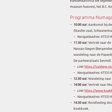
kunstenaarsvilla die tegenwo
museum huisvest, het B.C. K
Programma Numagae
10:00 uur:
Aankomst bij de
(Staufer-zaal, Schwanentu
Navigatieadres:
47533 K
11:30 uur:
Vertrek naar de
Nassau-Siegen (Bergendael 
wandeling naar de Papenbe
De parkeerplaats bevindt z
Link:
https://vanheys-st
Navigatieadres:
47533 K
12:30 uur:
Wandeling naar 
14:00 uur:
Vertrek naar M
Link:
https://www.koek
Navigatieadres:
47533 K
14:30 uur:
Rondleiding do
Koekkoek.