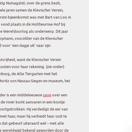
tig Numagalid, over de grens bezit,
ele jaren samen de Klevischer Verein,
erste bijeenkomst was met Bart van Loo in
ond plaats in de Holtheurnse Hof bij
e Wereldoorlog als onderwerp. Dit jaar
oymann, voorzitter van de Klevischer
 voor ‘een dagje uit’ naar zijn
vrijheid, want de Klevischer Verein
kosten voor haar rekening. (zie onder)
burg, de Alte Tiergarten met het
ritz von Nassau-Siegen en museum, het
dder is een middeleeuwse
sage
over een
 de rivier komt aanvaren in een bootje
ortgetrokken. Hij verdedigt de eer van
 met haar, maar hij verbiedt haar ooit te
n dat gebeurt uiteraard wel – met alle
 is wereldwijd bekend geworden door de