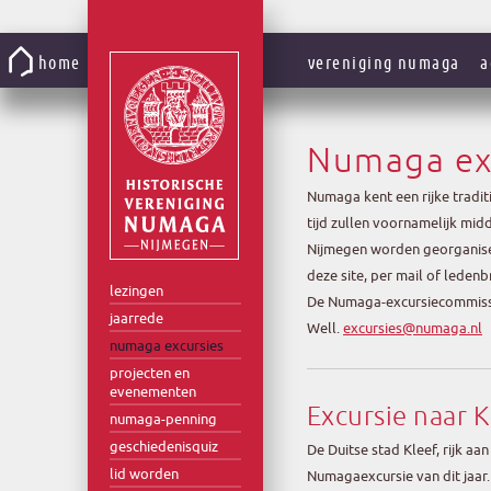
Gaar
naar
home
vereniging numaga
a
de
inhoud
Numaga ex
Numaga kent een rijke tradi
tijd zullen voornamelijk mi
Nijmegen worden georganise
deze site, per mail of ledenbr
lezingen
De Numaga-excursiecommissie
jaarrede
Well.
excursies@numaga.nl
numaga excursies
projecten en
evenementen
Excursie naar 
numaga-penning
geschiedenisquiz
De Duitse stad Kleef, rijk aa
lid worden
Numagaexcursie van dit jaar.