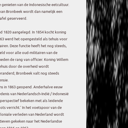
genieten van de Indonesische eetcultuur.
 van Bronbeek wordt dan namelijk een
tafel geserveerd.
nd 1820 aangelegd. In 1854 kocht koning
1863 werd het opengesteld als tehuis voor
airen. Deze functie heeft het nog steeds,
teld voor alle oud-militairen van de
eden de rang van officier. Koning Willem
 tehuis door de overheid wordt
veranderd; Bronbeek valt nog steeds
ensie.
s in 1863 geopend. Anderhalve eeuw
denis van Nederlandsch-Indië / Indonesië
 perspectief bekeken met als leidende
ots verricht.’ In het voetspoor van de
koloniale verleden van Nederland wordt
ctieven gekeken naar het Nederlandse