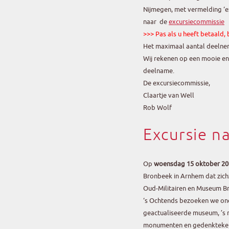
Nijmegen, met vermelding ‘ex
naar de
excursiecommissie
>>> Pas als u heeft betaald,
Het maximaal aantal deelnem
Wij rekenen op een mooie e
deelname.
De excursiecommissie,
Claartje van Well
Rob Wolf
Excursie n
Op
woensdag 15 oktober 20
Bronbeek in Arnhem dat zichze
Oud-Militairen en Museum B
‘s Ochtends bezoeken we ond
geactualiseerde museum, ’s
monumenten en gedenkteken