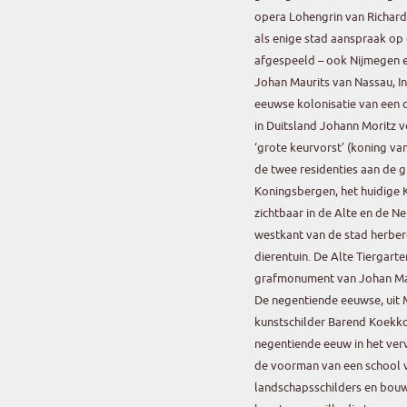
opera Lohengrin van Richard
als enige stad aanspraak op 
afgespeeld – ook Nijmegen en
Johan Maurits van Nassau, I
eeuwse kolonisatie van een d
in Duitsland Johann Moritz v
‘grote keurvorst’ (koning van
de twee residenties aan de g
Koningsbergen, het huidige K
zichtbaar in de Alte en de N
westkant van de stad herbe
dierentuin. De Alte Tiergart
grafmonument van Johan Ma
De negentiende eeuwse, uit
kunstschilder Barend Koekkoe
negentiende eeuw in het ver
de voorman van een school 
landschapsschilders en bouw