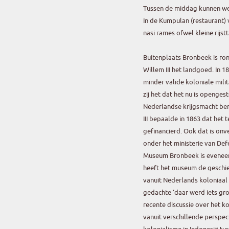
Tussen de middag kunnen we 
In de Kumpulan (restaurant)
nasi rames ofwel kleine rijst
Buitenplaats Bronbeek is ro
Willem III het landgoed. In 
minder valide koloniale milit
zij het dat het nu is openges
Nederlandse krijgsmacht ben
III bepaalde in 1863 dat het
gefinancierd. Ook dat is on
onder het ministerie van Def
Museum Bronbeek is eveneen
heeft het museum de geschie
vanuit Nederlands koloniaal
gedachte ‘daar werd iets gro
recente discussie over het 
vanuit verschillende perspe