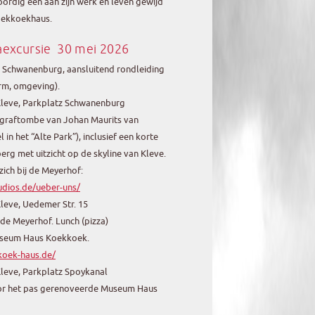
ordig een aan zijn werk en leven gewijd
oekkoekhaus.
xcursie 30 mei 2026
 Schwanenburg, aansluitend rondleiding
rm, omgeving).
leve, Parkplatz Schwanenburg
 graftombe van Johan Maurits van
in het “Alte Park”), inclusief een korte
rg met uitzicht op de skyline van Kleve.
ich bij de Meyerhof:
udios.de/ueber-uns/
leve, Uedemer Str. 15
de Meyerhof. Lunch (pizza)
useum Haus Koekkoek.
koek-haus.de/
leve, Parkplatz Spoykanal
or het pas gerenoveerde Museum Haus