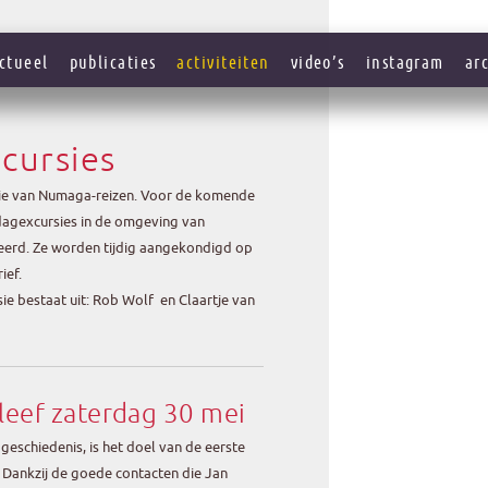
ctueel
publicaties
activiteiten
video’s
instagram
ar
cursies
tie van Numaga-reizen. Voor de komende
ddagexcursies in de omgeving van
erd. Ze worden tijdig aangekondigd op
ief.
 bestaat uit: Rob Wolf en Claartje van
Kleef zaterdag 30 mei
n geschiedenis, is het doel van de eerste
 Dankzij de goede contacten die Jan