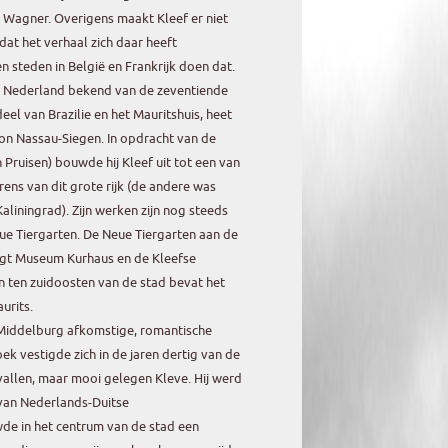
 Wagner. Overigens maakt Kleef er niet
dat het verhaal zich daar heeft
 steden in België en Frankrijk doen dat.
n Nederland bekend van de zeventiende
eel van Brazilie en het Mauritshuis, heet
on Nassau-Siegen. In opdracht van de
 Pruisen) bouwde hij Kleef uit tot een van
rens van dit grote rijk (de andere was
aliningrad). Zijn werken zijn nog steeds
eue Tiergarten. De Neue Tiergarten aan de
rgt Museum Kurhaus en de Kleefse
en ten zuidoosten van de stad bevat het
urits.
 Middelburg afkomstige, romantische
k vestigde zich in de jaren dertig van de
vallen, maar mooi gelegen Kleve. Hij werd
van Nederlands-Duitse
de in het centrum van de stad een