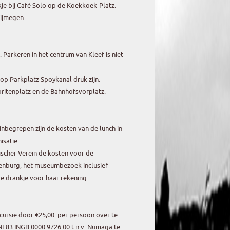
je bij Café Solo op de Koekkoek-Platz.
ijmegen.
 Parkeren in het centrum van Kleef is niet
p Parkplatz Spoykanal druk zijn.
oritenplatz en de Bahnhofsvorplatz.
 inbegrepen zijn de kosten van de lunch in
isatie.
scher Verein de kosten voor de
enburg, het museumbezoek inclusief
de drankje voor haar rekening.
xcursie door €25,00 per persoon over te
83 INGB 0000 9726 00 t.n.v. Numaga te