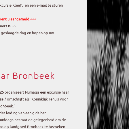
cursie Kleef’, en een e-mail te sturen
 bent u aangemeld.<<<
ers is 35.
n geslaagde dag en hopen op uw
aar Bronbeek
25
organiseert Numaga een excursie naar
lf omschrijft als ‘Koninklijk Tehuis voor
ronbeek.’
er leiding van een gids het
 middags bestaat de gelegenheid om de
s op landgoed Bronbeek te bezoeken.