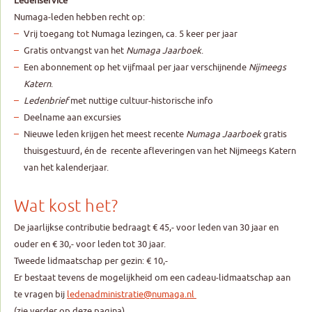
Ledenservice
Numaga-leden hebben recht op:
Vrij toegang tot Numaga lezingen, ca. 5 keer per jaar
Gratis ontvangst van het
Numaga Jaarboek
.
Een abonnement op het vijfmaal per jaar verschijnende
Nijmeegs
Katern
.
Ledenbrief
met nuttige cultuur-historische info
Deelname aan excursies
Nieuwe leden krijgen het meest recente
Numaga Jaarboek
gratis
thuisgestuurd, én de recente afleveringen van het Nijmeegs Katern
van het kalenderjaar.
Wat kost het?
De jaarlijkse contributie bedraagt € 45,- voor leden van 30 jaar en
ouder en € 30,- voor leden tot 30 jaar.
Tweede lidmaatschap per gezin: € 10,-
Er bestaat tevens de mogelijkheid om een cadeau-lidmaatschap aan
te vragen bij
ledenadministratie@numaga.nl
(zie verder op deze pagina).