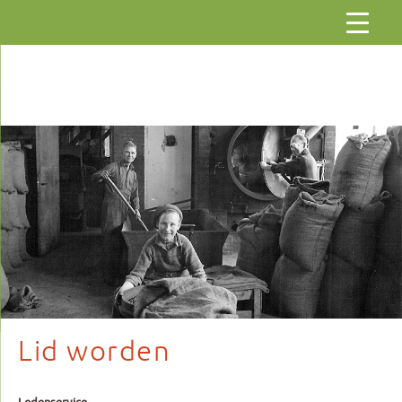
Gaar
naar
de
inhoud
Lid worden