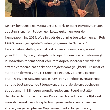
De jury, bestaande uit Marga Jetten, Henk Termeer en voorzitter Jos
Joosten is unaniem tot een een keuze gekomen voor de
Numagapenning 2024. We zijn trots de penning toe te kennen aan
Rob
Essers
, voor zijn digitale ‘Stratenlijst gemeente Nijmegen’.
Essers’ belangstelling voor straatnamen en naamgeving is ooit
gewekt toen hij een geslaagde actie opzette om een nieuwbouwwijk
in Jonkerbos tot emancipatiebuurt te dopen. Inderdaad werden de
straten vernoemd naar bekende strijders voor gelijkheid. Dit initiatief
stond aan de wieg van zijn titanenproject dat, volgens zijn eigen
internet-cv, een aanvang nam in 2005: een volledige inventarisering
van alle bestaande, nooit toegekende, veranderde en opgeheven
straatnamen in Nijmegen, grondig gedocumenteerd met alle
denkbare historische bronnen. En welbeschouwd bevat de lijst veel
meer dan enkel toelichting bij huidige en verdwenen namen van
straten, wegen en pleinen. Wijknamen, markante gebouwen,