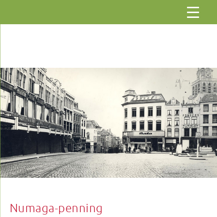
Gaar
naar
de
inhoud
Numaga-penning