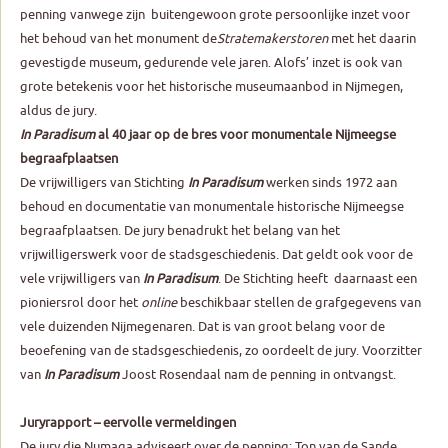
penning vanwege zijn buitengewoon grote persoonlijke inzet voor
het behoud van het monument de
Stratemakerstoren
met het daarin
gevestigde museum, gedurende vele jaren. Alofs’ inzet is ook van
grote betekenis voor het historische museumaanbod in Nijmegen,
aldus de jury.
In Paradisum
al 40 jaar op de bres
voor monumentale Nijmeegse
begraafplaatsen
De vrijwilligers van Stichting
In Paradisum
werken sinds 1972 aan
behoud en documentatie van monumentale historische Nijmeegse
begraafplaatsen. De jury benadrukt het belang van het
vrijwilligerswerk voor de stadsgeschiedenis. Dat geldt ook voor de
vele vrijwilligers van
In Paradisum
. De Stichting heeft daarnaast een
pioniersrol door het
online
beschikbaar stellen de grafgegevens van
vele duizenden Nijmegenaren. Dat is van groot belang voor de
beoefening van de stadsgeschiedenis, zo oordeelt de jury. Voorzitter
van
In Paradisum
Joost Rosendaal nam de penning in ontvangst.
Juryrapport – eervolle vermeldingen
De jury die Numaga adviseert over de penning: Ton van de Sande,