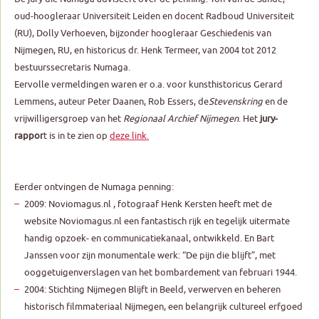
oud-hoogleraar Universiteit Leiden en docent Radboud Universiteit
(RU), Dolly Verhoeven, bijzonder hoogleraar Geschiedenis van
Nijmegen, RU, en historicus dr. Henk Termeer, van 2004 tot 2012
bestuurssecretaris Numaga.
Eervolle vermeldingen waren er o.a. voor kunsthistoricus Gerard
Lemmens, auteur Peter Daanen, Rob Essers, de
Stevenskring
en de
vrijwilligersgroep van het
Regionaal Archief Nijmegen
. Het
jury-
rappor
t is in te zien op
deze link.
Eerder ontvingen de Numaga penning:
2009: Noviomagus.nl , fotograaf Henk Kersten heeft met de
website Noviomagus.nl een fantastisch rijk en tegelijk uitermate
handig opzoek- en communicatiekanaal, ontwikkeld. En Bart
Janssen voor zijn monumentale werk: “De pijn die blijft”, met
ooggetuigenverslagen van het bombardement van februari 1944.
2004:
Stichting Nijmegen Blijft in Beeld
, verwerven en beheren
historisch filmmateriaal Nijmegen, een belangrijk cultureel erfgoed