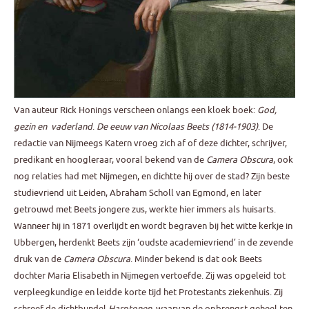
Van auteur Rick Honings verscheen onlangs een kloek boek:
God,
gezin en vaderland
.
De eeuw van Nicolaas Beets (1814-1903)
. De
redactie van Nijmeegs Katern vroeg zich af of deze dichter, schrijver,
predikant en hoogleraar, vooral bekend van de
Camera Obscura
, ook
nog relaties had met Nijmegen, en dichtte hij over de stad? Zijn beste
studievriend uit Leiden, Abraham Scholl van Egmond, en later
getrouwd met Beets jongere zus, werkte hier immers als huisarts.
Wanneer hij in 1871 overlijdt en wordt begraven bij het witte kerkje in
Ubbergen, herdenkt Beets zijn ‘oudste academievriend’ in de zevende
druk van de
Camera Obscura
. Minder bekend is dat ook Beets
dochter Maria Elisabeth in Nijmegen vertoefde. Zij was opgeleid tot
verpleegkundige en leidde korte tijd het Protestants ziekenhuis. Zij
schreef de dichtbundel
Harptonen
, waarvan de opbrengst geheel ten