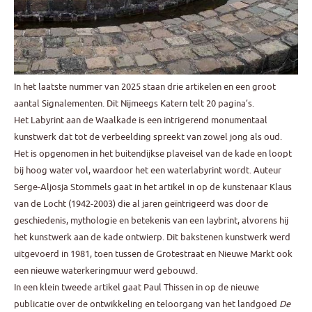
In het laatste nummer van 2025 staan drie artikelen en een groot
aantal Signalementen. Dit Nijmeegs Katern telt 20 pagina’s.
Het Labyrint aan de Waalkade is een intrigerend monumentaal
kunstwerk dat tot de verbeelding spreekt van zowel jong als oud.
Het is opgenomen in het buitendijkse plaveisel van de kade en loopt
bij hoog water vol, waardoor het een waterlabyrint wordt. Auteur
Serge-Aljosja Stommels gaat in het artikel in op de kunstenaar Klaus
van de Locht (1942-2003) die al jaren geïntrigeerd was door de
geschiedenis, mythologie en betekenis van een laybrint, alvorens hij
het kunstwerk aan de kade ontwierp. Dit bakstenen kunstwerk werd
uitgevoerd in 1981, toen tussen de Grotestraat en Nieuwe Markt ook
een nieuwe waterkeringmuur werd gebouwd.
In een klein tweede artikel gaat Paul Thissen in op de nieuwe
publicatie over de ontwikkeling en teloorgang van het landgoed
De