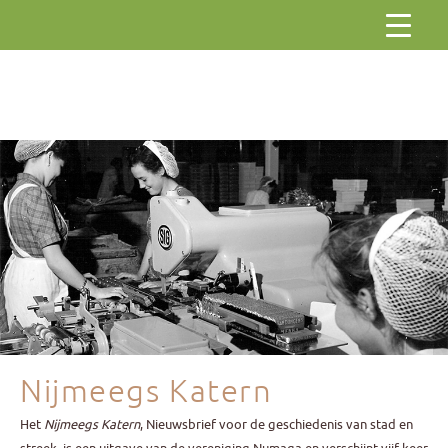
Gaar
naar
de
inhoud
Nijmeegs Katern
Het
Nijmeegs Katern
, Nieuwsbrief voor de geschiedenis van stad en