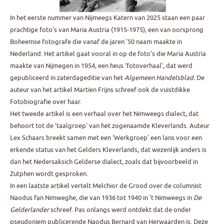
In het eerste nummer van Nijmeegs Katern van 2025 staan een paar
prachtige foto’s van Maria Austria (1915-1975), een van oorsprong
Boheemse fotografe die vanaf de jaren ’50 naam maakte in
Nederland. Het artikel gaat vooral in op de foto’s die Maria Austria
maakte van Nijmegen in 1954, een heus ‘fotoverhaal’, dat werd
gepubliceerd in zaterdageditie van het
Algemeen Handelsblad.
De
auteur van het artikel Martien Frijns schreef ook de vuistdikke
Fotobiografie over haar.
Het tweede artikel is een verhaal over het Nimweegs dialect, dat
behoort tot de ’taalgroep’ van het zogenaamde Kleverlands. Auteur
Lex Schaars breekt samen met een ‘Werkgroep’ een lans voor een
erkende status van het Gelders Kleverlands, dat wezenlijk anders is
dan het Nedersaksich Gelderse dialect, zoals dat bijvoorbeeld in
Zutphen wordt gesproken.
In een laatste artikel vertelt Melchior de Grood over de columnist
Naodus fan Nimweghe, die van 1936 tot 1940 in ’t Nimweegs in
De
Gelderlander
schreef. Pas onlangs werd ontdekt dat de onder
pseudoniem publicerende Naodus Bernard van Herwaarden is. Deze