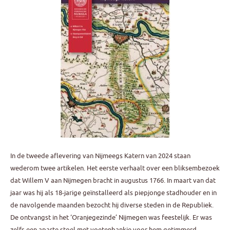
In de tweede aflevering van Nijmeegs Katern van 2024 staan
wederom twee artikelen. Het eerste verhaalt over een bliksembezoek
dat Willem V aan Nijmegen bracht in augustus 1766. In maart van dat
jaar was hij als 18-jarige geïnstalleerd als piepjonge stadhouder en in
de navolgende maanden bezocht hij diverse steden in de Republiek.
De ontvangst in het ‘Oranjegezinde’ Nijmegen was feestelijk. Er was
zelfs een aparte stoel met voetenbankje voor hem getimmerd.