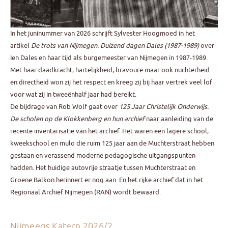
In het juninummer van 2026 schrijft Sylvester Hoogmoed in het
artikel
De trots van Nijmegen. Duizend dagen Dales (1987-1989)
over
Ien Dales en haar tijd als burgemeester van Nijmegen in 1987-1989.
Met haar daadkracht, hartelijkheid, bravoure maar ook nuchterheid
en directheid won zij het respect en kreeg zij bij haar vertrek veel lof
voor wat zij in tweeënhalf jaar had bereikt.
De bijdrage van Rob Wolf gaat over
125 Jaar Christelijk Onderwijs.
De scholen op de Klokkenberg en hun archief
naar aanleiding van de
recente inventarisatie van het archief. Het waren een lagere school,
kweekschool en mulo die ruim 125 jaar aan de Muchterstraat hebben
gestaan en verassend moderne pedagogische uitgangspunten
hadden. Het huidige autovrije straatje tussen Muchterstraat en
Groene Balkon herinnert er nog aan. En het rijke archief dat in het
Regionaal Archief Nijmegen (RAN) wordt bewaard.
Nijmeegs Katern 2026/2