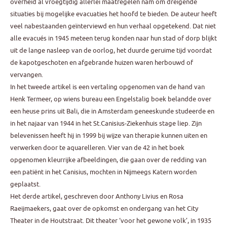
overheid al vroegtijdig allerlei maatregelen nam om dreigende
situaties bij mogelijke evacuaties het hoofd te bieden. De auteur heeft
veel nabestaanden geïnterviewd en hun verhaal opgetekend. Dat niet
alle evacués in 1945 meteen terug konden naar hun stad of dorp blijkt
uit de lange nasleep van de oorlog, het duurde geruime tijd voordat
de kapotgeschoten en afgebrande huizen waren herbouwd of
vervangen.
In het tweede artikel is een vertaling opgenomen van de hand van
Henk Termeer, op wiens bureau een Engelstalig boek belandde over
een heuse prins uit Bali, die in Amsterdam geneeskunde studeerde en
in het najaar van 1944 in het St.Canisius-Ziekenhuis stage liep. Zijn
belevenissen heeft hij in 1999 bij wijze van therapie kunnen uiten en
verwerken door te aquarelleren. Vier van de 42 in het boek
opgenomen kleurrijke afbeeldingen, die gaan over de redding van
een patiënt in het Canisius, mochten in Nijmeegs Katern worden
geplaatst.
Het derde artikel, geschreven door Anthony Livius en Rosa
Raeijmaekers, gaat over de opkomst en ondergang van het City
Theater in de Houtstraat. Dit theater ‘voor het gewone volk’, in 1935