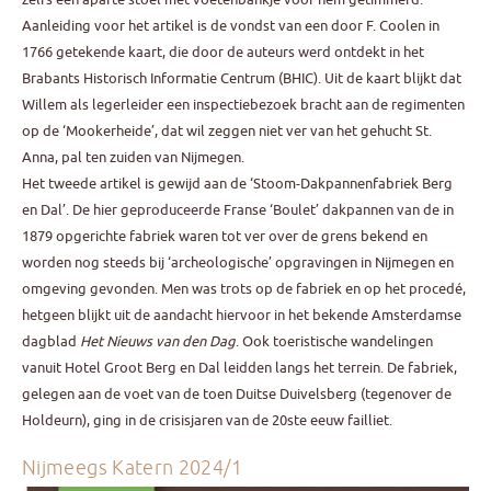
Aanleiding voor het artikel is de vondst van een door F. Coolen in
1766 getekende kaart, die door de auteurs werd ontdekt in het
Brabants Historisch Informatie Centrum (BHIC). Uit de kaart blijkt dat
Willem als legerleider een inspectiebezoek bracht aan de regimenten
op de ‘Mookerheide’, dat wil zeggen niet ver van het gehucht St.
Anna, pal ten zuiden van Nijmegen.
Het tweede artikel is gewijd aan de ‘Stoom-Dakpannenfabriek Berg
en Dal’. De hier geproduceerde Franse ‘Boulet’ dakpannen van de in
1879 opgerichte fabriek waren tot ver over de grens bekend en
worden nog steeds bij ‘archeologische’ opgravingen in Nijmegen en
omgeving gevonden. Men was trots op de fabriek en op het procedé,
hetgeen blijkt uit de aandacht hiervoor in het bekende Amsterdamse
dagblad
Het Nieuws van den Dag
. Ook toeristische wandelingen
vanuit Hotel Groot Berg en Dal leidden langs het terrein. De fabriek,
gelegen aan de voet van de toen Duitse Duivelsberg (tegenover de
Holdeurn), ging in de crisisjaren van de 20ste eeuw failliet.
Nijmeegs Katern 2024/1