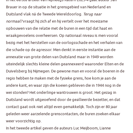
Brauer in op de situatie in het grensgebied van Nederland en
Duitsland vlak ná de Tweede Wereldoorlog.
Terug naar
normaal?
vraagt hij zich af en hij vertelt over het moeizame
opbouwen van die relatie met de buren in een tijd dat haat en
wraakgevoelens overheersen. Op nationaal niveau is men vooral
bezig met het herstellen van de oorlogsschade en het verhalen van
die schade op de agressor. Men denkt in eerste instantie aan de
annexatie van grote delen van Duitsland maar in 1949 worden
uiteindelijk slechts kleine delen geannexeerd waaronder Elten en de
Duivelsberg bij Nijmegen. De gewone man en vooral de boeren in de
regio hebben te maken met de fysieke grens, hoe kom je aan de
andere kant, en waar zijn die koeien gebleven die in 1944 nog in de
wei stonden? Het onderlinge wantrouwen is groot. Het gezag in
Duitsland wordt uitgeoefend door de geallieerde bezetter, en dat
contact gaat ook niet altijd even gemakkelijk. Toch zijn er 80 jaar
geleden weer aarzelende grenscontacten, de buren zoeken elkaar
weer voorzichtig op.
In het tweede artikel geven de auteurs Luc Meijboom, Lianne