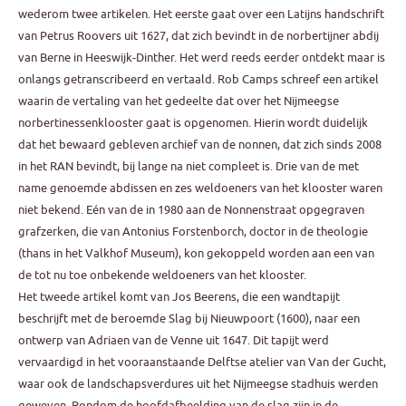
wederom twee artikelen. Het eerste gaat over een Latijns handschrift
van Petrus Roovers uit 1627, dat zich bevindt in de norbertijner abdij
van Berne in Heeswijk-Dinther. Het werd reeds eerder ontdekt maar is
onlangs getranscribeerd en vertaald. Rob Camps schreef een artikel
waarin de vertaling van het gedeelte dat over het Nijmeegse
norbertinessenklooster gaat is opgenomen. Hierin wordt duidelijk
dat het bewaard gebleven archief van de nonnen, dat zich sinds 2008
in het RAN bevindt, bij lange na niet compleet is. Drie van de met
name genoemde abdissen en zes weldoeners van het klooster waren
niet bekend. Eén van de in 1980 aan de Nonnenstraat opgegraven
grafzerken, die van Antonius Forstenborch, doctor in de theologie
(thans in het Valkhof Museum), kon gekoppeld worden aan een van
de tot nu toe onbekende weldoeners van het klooster.
Het tweede artikel komt van Jos Beerens, die een wandtapijt
beschrijft met de beroemde Slag bij Nieuwpoort (1600), naar een
ontwerp van Adriaen van de Venne uit 1647. Dit tapijt werd
vervaardigd in het vooraanstaande Delftse atelier van Van der Gucht,
waar ook de landschapsverdures uit het Nijmeegse stadhuis werden
geweven. Rondom de hoofdafbeelding van de slag zijn in de