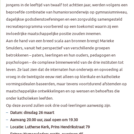
jongens in de leeftijd van twaalf tot achttien jaar, werden volgens een
beproefde combinatie van humanioraonderwijs op gymnasiumniveau,
dagelijkse godsdienstoefeningen en een zorgvuldig samengesteld
recreatieprogramma voorbereid op een toekomst waarin zij een
invloedrijke maatschappelijke positie zouden innemen.
Aan de hand van een breed scala aan bronnen brengt Marieke
Smulders, vanuit het perspectief van verschillende groepen
betrokkenen – paters, leerlingen en hun ouders, pedagogen en
psychologen – de complexe binnenwereld van de drie instituten tot
leven. Ze laat zien dat de internaten hun onderwijs en opvoeding al
vroeg in de twintigste eeuw niet alleen op klerikale en katholieke
vormingsidealen baseerden, maar tevens voortdurend afstemden op
maatschappelijke ontwikkelingen en op wensen en behoeftes die
onder katholieken leefden.
Op deze avond zullen ook drie oud-leerlingen aanwezig zijn.
Datum: dinsdag 26 maart
Aanvang 20.00 uur, zaal open om 19.30
Locatie: Lutherse Kerk, Prins Hendrikstraat 79