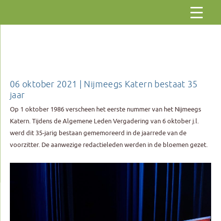
Gaar
naar
de
inhoud
06 oktober 2021 | Nijmeegs Katern bestaat 35
jaar
Op 1 oktober 1986 verscheen het eerste nummer van het Nijmeegs
Katern. Tijdens de Algemene Leden Vergadering van 6 oktober j.l.
werd dit 35-jarig bestaan gememoreerd in de jaarrede van de
voorzitter. De aanwezige redactieleden werden in de bloemen gezet.