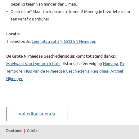
gezellig team van minder dan 5 man.
Geen team? Maar toch zin om te komen? Moedig je favoriete team
aan vanaf de tribune!
Locatie
Thiemeloods,
Leemptstraat 34, 6512 EN Nijmegen
De Grote Nijmeegse Geschiedenisquiz komt tot stand dankzij:
Maelwael Van Lymborch Huis
, Historische Vereniging
Numaga
,
Ex
Tempore
,
Huis van de Nijmeegse Geschiedenis
,
Regionaal Archief
Nijmegen
Disclaimer
Colofon