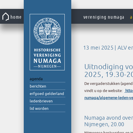
Gaar
naar
home
vereniging numaga
a
de
inhoud
13 mei 2025 | ALV e
Uitnodiging vo
2025, 19.30-2
agenda
De vergaderstukken (agenda,
berichten
vindt u op de website:
http
erfgoed gelderland
numaga/algemene-leden-ve
ledenbrieven
lid worden
Numaga avond over 
Nijmegen, 20.00
Nijmeegse bestuurders en i