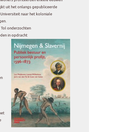
lijkt uit het onlangs gepubliceerde
niversiteit naar het koloniale
gen.
n Tol onderzochten
eden in opdracht
en
met
e