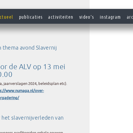
ctueel
publicaties
activiteiten
video’s
instagram
ar
n thema avond Slavernij
or de ALV op 13 mei
0.00
 jaarverslagen 2024, beleidsplan etc).
s://www.numaga.nl/over-
rgadering/
het slavernijverleden van
nwoners profiteerden enkele eeuwen