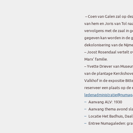
– Coen van Galen zal op de
van hem en Joris van Tol na
vervolgens met de zaal in 
gegeven kan worden in de g
dekolonisering van de Nijm
– Joost Rosendaal vertelt o
Marx’ familie.
– Yvette Driever van Museu
van de plantage Kerckshoven
Valkhof in de expositie Bitt
reserveer een plaats op de ee
ledenadministratie@numaga
Aanvang ALV: 1930
Aanvang thema avond slav
Locatie Het Badhuis, Daa
Entree Numagaleden: grati