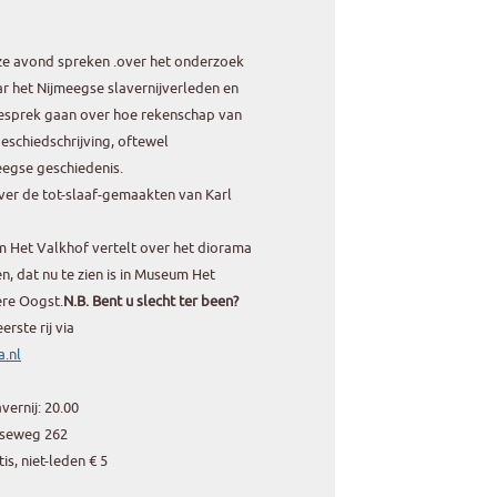
ze avond spreken .over het onderzoek
ar het Nijmeegse slavernijverleden en
gesprek gaan over hoe rekenschap van
eschiedschrijving, oftewel
eegse geschiedenis.
ver de tot-slaaf-gemaakten van Karl
m Het Valkhof vertelt over het diorama
, dat nu te zien is in Museum Het
ere Oogst.
N.B. Bent u slecht ter been?
rste rij via
.nl
ernij: 20.00
lseweg 262
s, niet-leden € 5