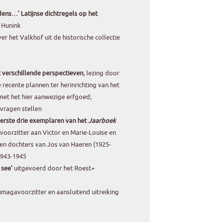
endens…’ Latijnse dichtregels op het
t Hunink
er het Valkhof uit de historische collectie
 verschillende perspectieven
, lezing door
recente plannen ter herinrichting van het
et het hier aanwezige erfgoed;
vragen stellen
eerste drie exemplaren van het
Jaarboek
orzitter aan Victor en Marie-Louise en
en dochters van Jos van Haeren (1925-
1943-1945
 see’
uitgevoerd door het Roest+
Numagavoorzitter en aansluitend uitreiking