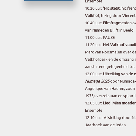
Ensemble
10.20 uur:
‘Hic stetit, hic fr
Valkhof
, lezing door Vincen
10.40 uur:
Filmfragmenten
ov
van Nijmegen Blijft in Beeld
11.00 uur: PAUZE
11.20 uur:
Het Valkhof vanuit
Marc van Roosmalen over de 
Valkhofpark en de omgang m
aansluitend gelegenheid tot 
12.00 uur:
Uitreiking van de 
Numaga
2025
door Numaga-vo
Angelique van Haeren, zoon 
1975), verzetsman en spion 
12.05 uur:
Lied ‘Mien moeder
Ensemble
12.10 uur : Afsluiting door 
Jaarboek aan de leden.