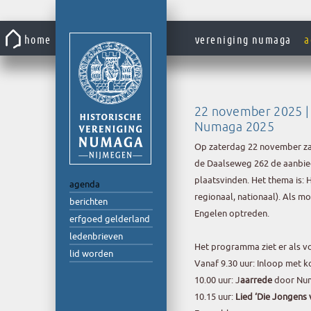
Gaar
naar
home
vereniging numaga
a
de
inhoud
22 november 2025 |
Numaga 2025
Op zaterdag 22 november zal
de Daalseweg 262 de aanbie
plaatsvinden. Het thema is: 
agenda
regionaal, nationaal). Als 
berichten
Engelen optreden.
erfgoed gelderland
ledenbrieven
Het programma ziet er als vo
lid worden
Vanaf 9.30 uur: Inloop met k
10.00 uur: J
aarrede
door Num
10.15 uur:
Lied ‘Die Jongens 