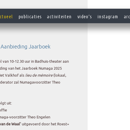
ctueel
publicaties
activiteiten
video’s
instagram
ar
 Aanbieding Jaarboek
 van 10-12.30 uur in Badhuis-theater aan
ding van het Jaarboek Numaga 2025
Het Valkhof als
lieu de mémoire
(lokaal,
moderator zal Numagavoorzitter Theo
lgt uit:
offie
aga-voorzitter Theo Engelen
van de Waal’
uitgevoerd door het Roest+