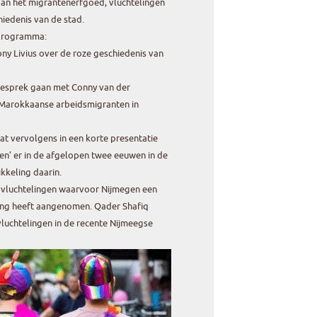
an het migrantenerfgoed, vluchtelingen
iedenis van de stad.
 programma:
ny Livius over de roze geschiedenis van
n gesprek gaan met Conny van der
 Marokkaanse arbeidsmigranten in
at vervolgens in een korte presentatie
en’ er in de afgelopen twee eeuwen in de
kkeling daarin.
de vluchtelingen waarvoor Nijmegen een
ing heeft aangenomen. Qader Shafiq
luchtelingen in de recente Nijmeegse