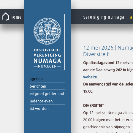
Gaar
naar
home
vereniging numaga
a
de
inhoud
12 mei 2026 | Numa
Diversiteit
Op dinsdagavond 12 mei vindt
aan de Daalseweg 262 in Nij
website
.
agenda
De aanvangstijd van de leden
berichten
19.00.
erfgoed gelderland
ledenbrieven
DIVERSITEIT
lid worden
Op 12 mei zal Numaga zich 
20.00 buigen over het interes
geschiedenis van Nijmegen.