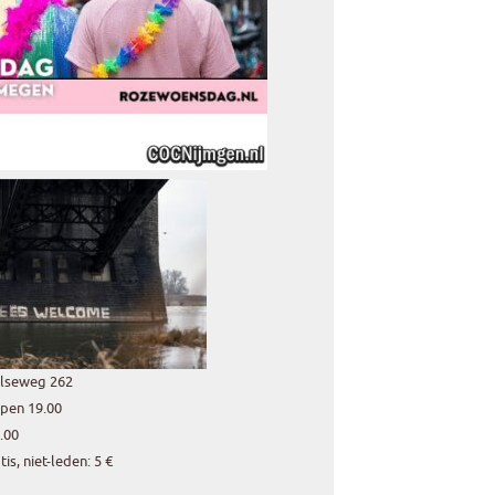
alseweg 262
open 19.00
.00
s, niet-leden: 5 €